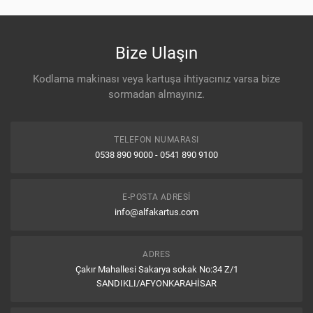
Ortalama Puan
0.0
/ 5
Bize Ulaşın
Kodlama makinası veya kartuşa ihtiyacınız varsa bize
(0)
Çok İyi
sormadan almayınız.
0%
(0)
İyi
TELEFON NUMARASI
0%
0538 890 9000 - 0541 890 9100
(0)
Ne İyi / Ne Kötü
0%
E-POSTA ADRESI
info@alfakartus.com
(0)
Kötü
0%
ADRES
(0)
Çok Kötü
Çakır Mahallesi Sakarya sokak No:34 Z/1
0%
SANDIKLI/AFYONKARAHİSAR
Yorum Yap