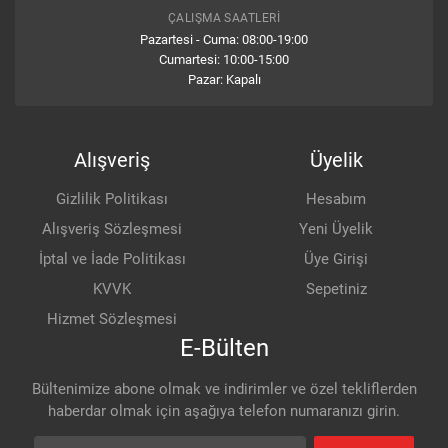
ÇALIŞMA SAATLERI
Pazartesi - Cuma: 08:00-19:00
Cumartesi: 10:00-15:00
İlk değerlendirmede sen bulun...
Pazar: Kapalı
Alışveriş
Üyelik
Gizlilik Politikası
Hesabım
Alışveriş Sözleşmesi
Yeni Üyelik
İptal ve İade Politikası
Üye Girişi
KVVK
Sepetiniz
Hizmet Sözleşmesi
E-Bülten
Bültenimize abone olmak ve indirimler ve özel tekliflerden
haberdar olmak için aşağıya telefon numaranızı girin.
Ad Soyad
Telefon numarası