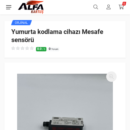
0
ORJINAL
Yumurta kodlama cihazı Mesafe
sensörü
0.0
0
/ 5
Yorum