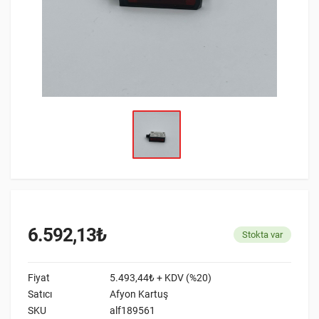
6.592,13₺
Stokta var
Fiyat
5.493,44₺ + KDV (%20)
Satıcı
Afyon Kartuş
SKU
alf189561