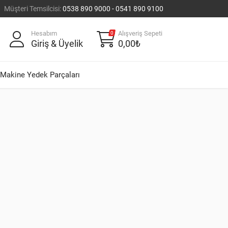
Müşteri Temsilcisi:
0538 890 9000 - 0541 890 9100
Hesabım
Alışveriş Sepeti
0
Giriş & Üyelik
0,00₺
Makine Yedek Parçaları