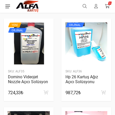
0
YENI
ORJINAL
ORJINAL
SKU:
ALF35
SKU:
ALF36
Domino Videojet
Hp 26 Kartuş Ağız
Nozzle Açıcı Solüsyon
Açıcı Solüsyonu
724,33₺
987,72₺