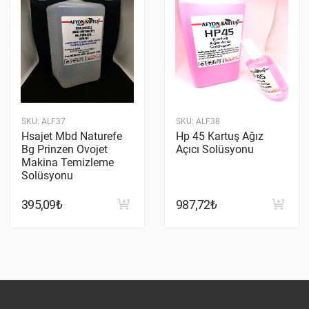
SKU:
ALF37
SKU:
ALF38
Hsajet Mbd Naturefe
Hp 45 Kartuş Ağız
Bg Prinzen Ovojet
Açıcı Solüsyonu
Makina Temizleme
Solüsyonu
395,09₺
987,72₺