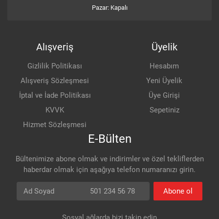
Pazar: Kapalı
Alışveriş
Üyelik
Gizlilik Politikası
Hesabım
Alışveriş Sözleşmesi
Yeni Üyelik
İptal ve İade Politikası
Üye Girişi
KVVK
Sepetiniz
Hizmet Sözleşmesi
E-Bülten
Bültenimize abone olmak ve indirimler ve özel tekliflerden
haberdar olmak için aşağıya telefon numaranızı girin.
Ad Soyad
Telefon numarası
Abone ol
Sosyal ağlarda bizi takip edin