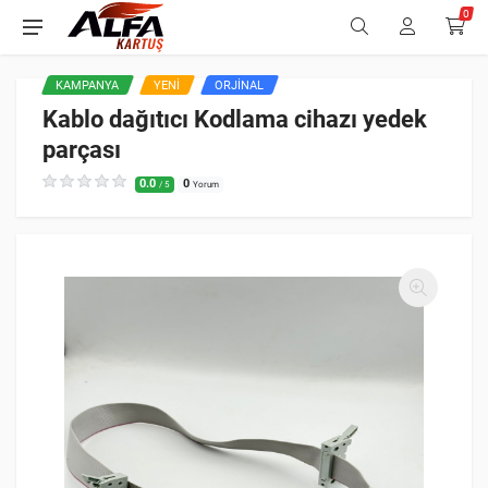
0
KAMPANYA
YENI
ORJINAL
Kablo dağıtıcı Kodlama cihazı yedek
parçası
0.0
0
/ 5
Yorum