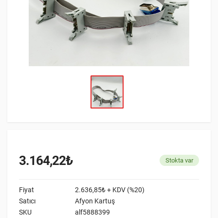
3.164,22₺
Stokta var
Fiyat
2.636,85₺ + KDV (%20)
Satıcı
Afyon Kartuş
SKU
alf5888399