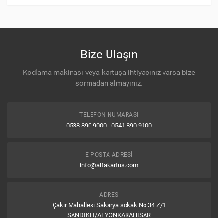
Ortalama Puan
0.0
/ 5
Bize Ulaşın
Kodlama makinası veya kartuşa ihtiyacınız varsa bize
(0)
Çok İyi
sormadan almayınız.
0%
(0)
İyi
TELEFON NUMARASI
0%
0538 890 9000 - 0541 890 9100
(0)
Ne İyi / Ne Kötü
0%
E-POSTA ADRESI
info@alfakartus.com
(0)
Kötü
0%
ADRES
(0)
Çok Kötü
Çakır Mahallesi Sakarya sokak No:34 Z/1
0%
SANDIKLI/AFYONKARAHİSAR