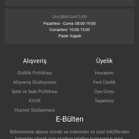
Yorum Yap
ÇALIŞMA SAATLERI
Pazartesi - Cuma: 08:00-19:00
Cumartesi: 10:00-15:00
İlk değerlendirmede sen bulun...
Pazar: Kapalı
Alışveriş
Üyelik
Gizlilik Politikası
Hesabım
Alışveriş Sözleşmesi
Yeni Üyelik
İptal ve İade Politikası
Üye Girişi
KVVK
Sepetiniz
Hizmet Sözleşmesi
E-Bülten
Bültenimize abone olmak ve indirimler ve özel tekliflerden
haberdar olmak için aşağıya telefon numaranızı girin.