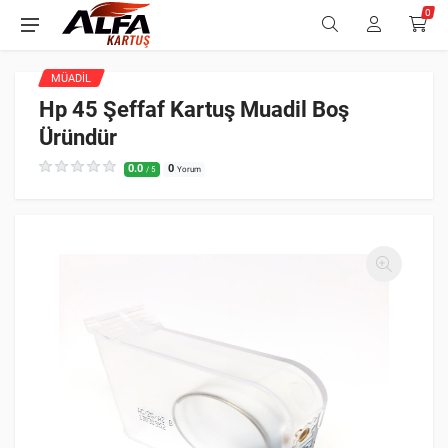
0
MÜADIL
Hp 45 Şeffaf Kartuş Muadil Boş
Üründür
0.0
0
/ 5
Yorum