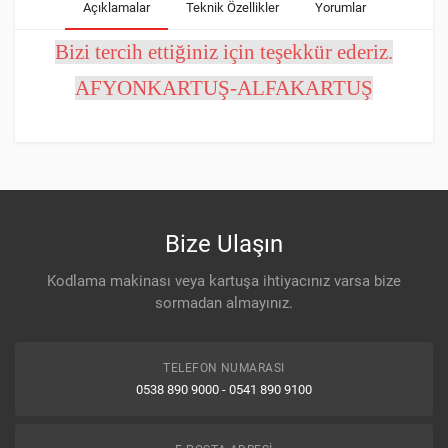
Açıklamalar
Teknik Özellikler
Yorumlar
Bizi tercih ettiğiniz için teşekkür ederiz.
AFYONKARTUŞ-ALFAKARTUŞ
Bizi tercih ettiğiniz için teşekkür ederiz.
Ortalama Puan
AFYONKARTUŞ-ALFAKARTUŞ
0.0
/ 5
Bize Ulaşın
Kodlama makinası veya kartuşa ihtiyacınız varsa bize
(0)
Çok İyi
sormadan almayınız.
0%
(0)
İyi
TELEFON NUMARASI
0%
0538 890 9000 - 0541 890 9100
(0)
Ne İyi / Ne Kötü
0%