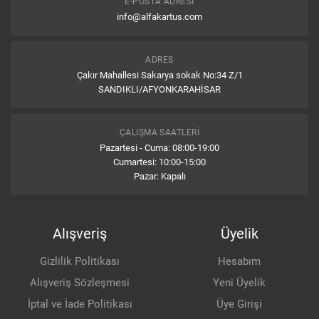
E-POSTA ADRESI
info@alfakartus.com
(0)
Kötü
0%
ADRES
(0)
Çok Kötü
Çakır Mahallesi Sakarya sokak No:34 Z/1
0%
SANDIKLI/AFYONKARAHİSAR
Yorum Yap
ÇALIŞMA SAATLERI
Pazartesi - Cuma: 08:00-19:00
Cumartesi: 10:00-15:00
İlk değerlendirmede sen bulun...
Pazar: Kapalı
Alışveriş
Üyelik
Gizlilik Politikası
Hesabım
Alışveriş Sözleşmesi
Yeni Üyelik
İptal ve İade Politikası
Üye Girişi